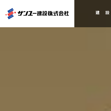
建 設
企業案内
ニュース
沿革
施工実績
私たちの目指す姿 / CSR