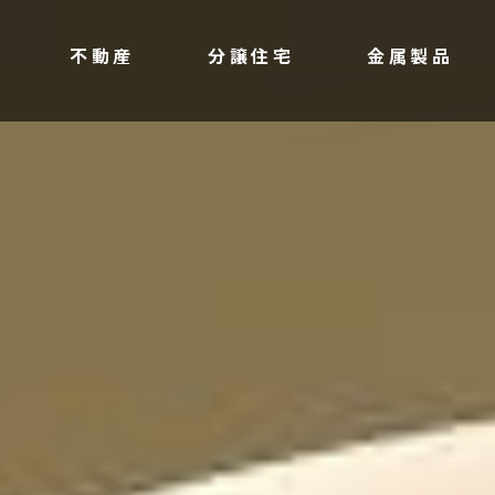
不動産
分譲住宅
金属製品
IR情報
学生の皆さ
財務情報
会社の特徴
株主総会招集通知など
採用情報
電子公告
株式インフォメーション