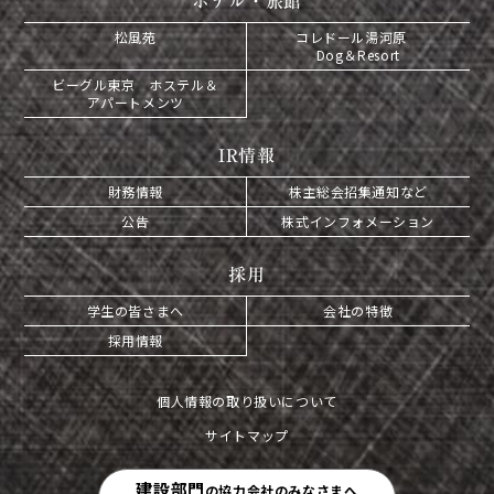
ホテル・旅館
松風苑
コレドール湯河原
Dog＆Resort
ビーグル東京 ホステル＆
アパートメンツ
IR情報
財務情報
株主総会招集通知など
公告
株式インフォメーション
採用
学生の皆さまへ
会社の特徴
採用情報
個人情報の取り扱いについて
サイトマップ
建設部門
の協力会社のみなさまへ