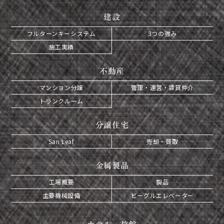
建設
フルターンキーシステム
3つの強み
施工実績
不動産
マンション分譲
管理・運営・賃貸仲介
トランクルーム
分譲住宅
San Leaf
売却・買取
金属製品
工場概要
製品
主要機械設備
ビーグルエレベーター