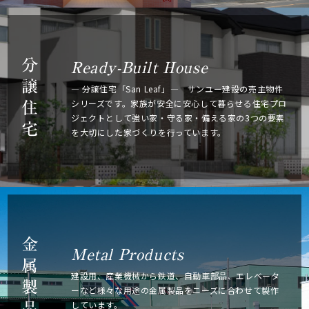
分
Ready-Built House
譲
― 分譲住宅「San Leaf」― サンユー建設の売主物件
シリーズです。
家族が安全に安心して暮らせる住宅プロ
住
ジェクトとして強い家・
守る家・備える家の3つの要素
宅
を大切にした家づくりを行っています。
金
Metal Products
属
建設用、産業機械から鉄道、自動車部品、
エレベータ
製
ーなど様々な用途の金属製品を
ニーズに合わせて製作
しています。
品