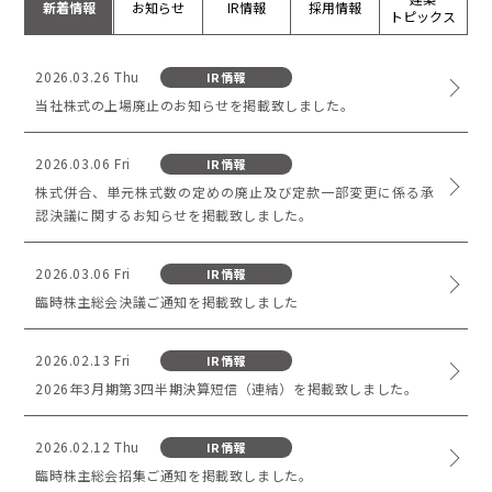
新着情報
お知らせ
IR情報
採用情報
トピックス
電子公告
株式インフォメーション
2026.03.26 Thu
IR情報
当社株式の上場廃止のお知らせを掲載致しました。
学生の皆さまへ
会社の特徴
2026.03.06 Fri
IR情報
採用情報
株式併合、単元株式数の定めの廃止及び定款一部変更に係る承
認決議に関するお知らせを掲載致しました。
建設部門の協力会社のみなさまへ
（請求書関係はコチラ）
2026.03.06 Fri
IR情報
金属製品部門(埼玉金属工場)
臨時株主総会決議ご通知を掲載致しました
（請求書用紙ダウンロードはコチラ）
会社案内ダウンロード（PDF）
2026.02.13 Fri
IR情報
2026年3月期第3四半期決算短信（連結）を掲載致しました。
2026.02.12 Thu
IR情報
臨時株主総会招集ご通知を掲載致しました。