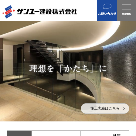
建設
お問い合わせ
不動産
分譲住宅
金属製品
ホテル・旅館
企業案内
理想を「かたち」に
沿革
私たちの目指す姿 / CSR
ニュース
施工実績
施工実績はこちら
IR情報
財務情報
株主総会招集通知など
建築