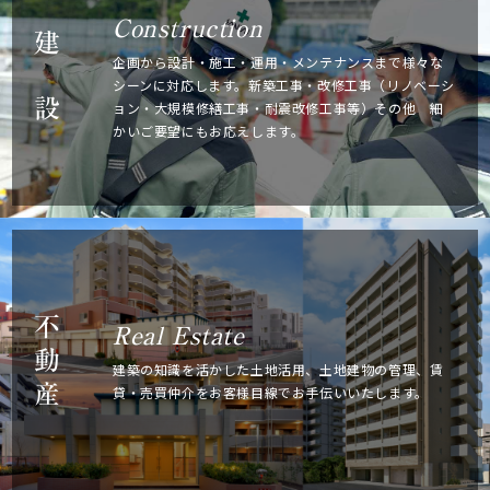
Construction
建
企画から設計・施工・運用・メンテナンスまで
様々な
シーンに対応します。新築工事・改修工事
（リノベーシ
設
ョン・大規模修繕工事・耐震改修工事等）
その他 細
かいご要望にもお応えします。
不
Real Estate
動
建築の知識を活かした土地活用、土地建物の管理、
賃
産
貸・売買仲介をお客様目線でお手伝いいたします。