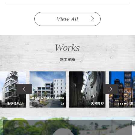
施工実績
Circle Garden Kama
浅草橋Jビル
ta
天神町PJ
sreed EB