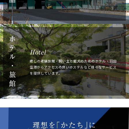
ホ
テ
Hotel
ル
癒しの老舗旅館・飼い主と愛犬のためのホテル・
羽田
・
空港からアクセスの良いホステルなど様々な
サービス
を提供しています。
旅
館