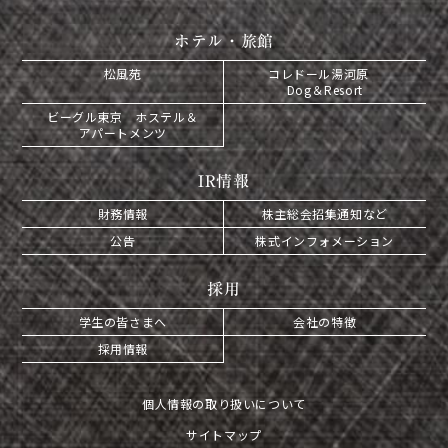
ホテル・旅館
松風苑
コレドール湯河原
Dog＆Resort
ビーグル東京 ホステル＆
アパートメンツ
IR情報
財務情報
株主総会招集通知など
公告
株式インフォメーション
採用
学生の皆さまへ
会社の特徴
採用情報
個人情報の取り扱いについて
サイトマップ