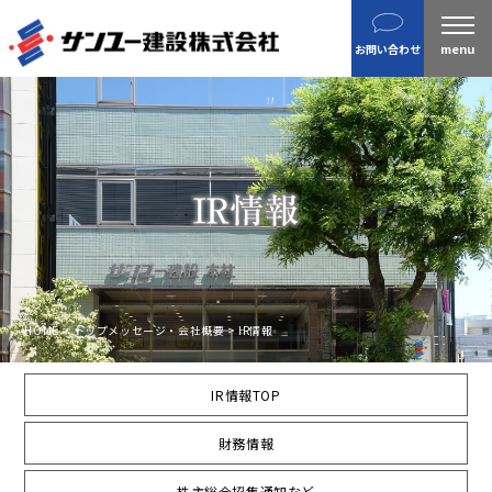
建設
お問い合わせ
不動産
分譲住宅
金属製品
ホテル・旅館
企業案内
沿革
私たちの目指す姿 / CSR
ニュース
HOME
>
トップメッセージ・会社概要
>
IR情報
施工実績
IR情報TOP
IR情報
財務情報
財務情報
株主総会招集通知など
株主総会招集通知など