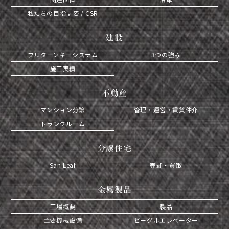
私たちの目指す姿 / CSR
建設
フルターンキーシステム
3つの強み
施工実績
不動産
マンション分譲
管理・運営・賃貸仲介
トランクルーム
分譲住宅
San Leaf
売却・買取
金属製品
工場概要
製品
主要機械設備
ビーグルエレベーター