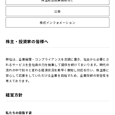
公告
公告
株式インフォメーション
株式インフォメーション
学生の皆さまへ
会社の特徴
株主・投資家の皆様へ
採用情報
建設部門の協力会社のみなさまへ
（請求書関係はコチラ）
弊社は、企業倫理・コンプライアンスを念頭に置き、社会から必要とさ
れるサービスを全社員の力を結集して提供を続けてまいります。時代の
金属製品部門(埼玉金属工場)
流れの中で刻々と変わる経済状況を素早く察知し対応を行い、株主様に
（請求書用紙ダウンロードはコチラ）
安心して応援をしていただける企業を目指すため、企業存続の安全性を
会社案内ダウンロード（PDF）
考えております。
経営方針
私たちの目指す姿