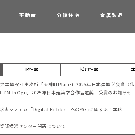
不動産
分譲住宅
金属製品
IR情報
学生の皆さ
財務情報
会社の特徴
株主総会招集通知など
採用情報
IR情報
採用情報
公告
株式インフォメーション
之建築設計事務所「天神町Place」2025年日本建築学会賞（作
RIZM In Ogu」2025年日本建築学会作品選奨 受賞のお知らせ
求書システム「Digital Billder」への移行に関するご案内
業部横浜センター開設について