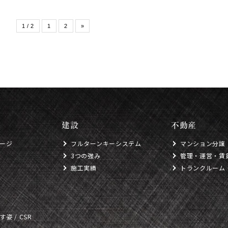
1 / 2
1
2
»
建設
不動産
ージ
フルターンキーシステム
マンション分譲
3つの強み
管理・運営・賃
施工実績
トランクルーム
姿 / CSR