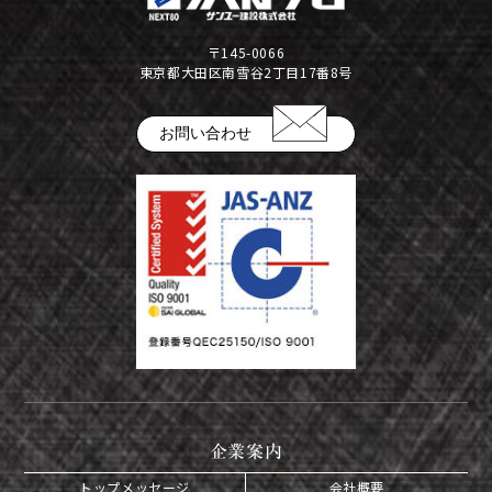
公告
〒145-0066
株式インフォメーション
東京都大田区南雪谷2丁目17番8号
学生の皆さまへ
お問い合わせ
会社の特徴
採用情報
建設部門の協力会社のみなさまへ
（請求書関係はコチラ）
金属製品部門(埼玉金属工場)
（請求書用紙ダウンロードはコチラ）
会社案内ダウンロード（PDF）
企業案内
トップメッセージ
会社概要