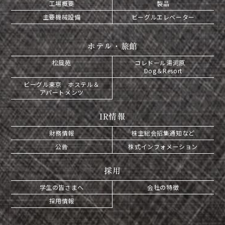
工場概要
製品
主要機械設備
ビーグルエレベーター
ホテル・旅館
松風苑
コレドール湯河原
Dog＆Resort
ビーグル東京 ホステル＆
アパートメンツ
IR情報
財務情報
株主総会招集通知など
公告
株式インフォメーション
採用
学生の皆さまへ
会社の特徴
採用情報