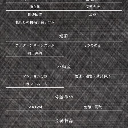
所在地
関連会社
関連団体
沿革
私たちの目指す姿 / CSR
建設
フルターンキーシステム
3つの強み
施工実績
不動産
マンション分譲
管理・運営・賃貸仲介
トランクルーム
分譲住宅
San Leaf
売却・買取
金属製品