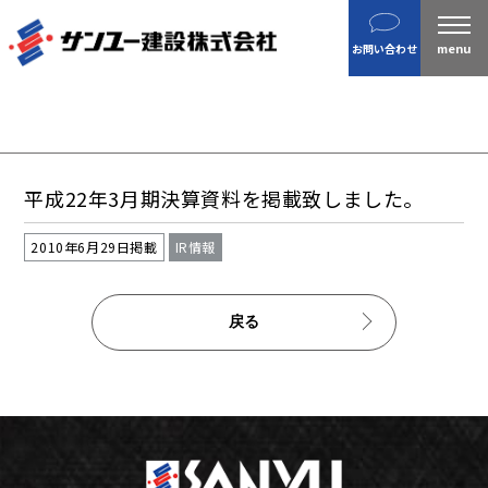
建設
お問い合わせ
不動産
分譲住宅
金属製品
ホテル・旅館
平成22年3月期決算資料を掲載致しました。
企業案内
沿革
2010年6月29日掲載
IR情報
私たちの目指す姿 / CSR
戻る
ニュース
施工実績
IR情報
財務情報
株主総会招集通知など