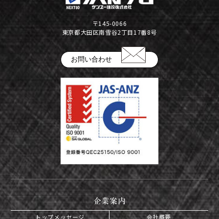
公告
〒145-0066
株式インフォメーション
東京都大田区南雪谷2丁目17番8号
学生の皆さまへ
お問い合わせ
会社の特徴
採用情報
建設部門の協力会社のみなさまへ
（請求書関係はコチラ）
金属製品部門(埼玉金属工場)
（請求書用紙ダウンロードはコチラ）
会社案内ダウンロード（PDF）
企業案内
トップメッセージ
会社概要