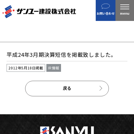
建設
お問い合わせ
不動産
分譲住宅
金属製品
ホテル・旅館
平成24年3月期決算短信を掲載致しました。
企業案内
沿革
2012年5月18日掲載
IR情報
私たちの目指す姿 / CSR
戻る
ニュース
施工実績
IR情報
財務情報
株主総会招集通知など