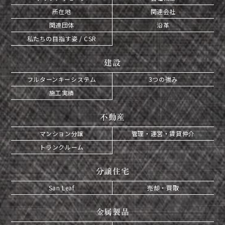
所在地
関連会社
関連団体
沿革
私たちの目指す姿 / CSR
建設
フルターンキーシステム
3つの強み
施工実績
不動産
マンション分譲
管理・運営・賃貸仲介
トランクルーム
分譲住宅
San Leaf
売却・買取
金属製品