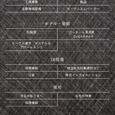
工場概要
製品
主要機械設備
ビーグルエレベーター
ホテル・旅館
松風苑
コレドール湯河原
Dog＆Resort
ビーグル東京 ホステル＆
アパートメンツ
IR情報
財務情報
株主総会招集通知など
公告
株式インフォメーション
採用
学生の皆さまへ
会社の特徴
採用情報