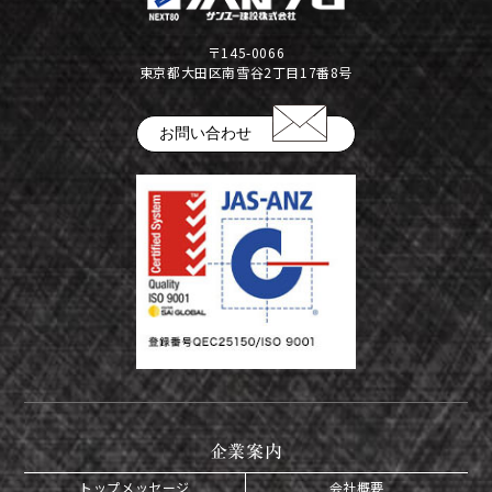
公告
〒145-0066
株式インフォメーション
東京都大田区南雪谷2丁目17番8号
学生の皆さまへ
お問い合わせ
会社の特徴
採用情報
建設部門の協力会社のみなさまへ
（請求書関係はコチラ）
金属製品部門(埼玉金属工場)
（請求書用紙ダウンロードはコチラ）
会社案内ダウンロード（PDF）
企業案内
トップメッセージ
会社概要