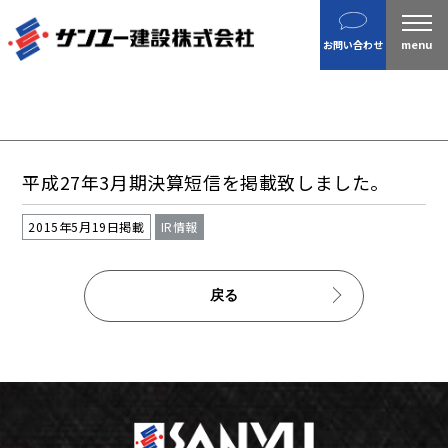
建設
お問い合わせ
不動産
分譲住宅
金属製品
ホテル・旅館
平成27年3月期決算短信を掲載致しました。
企業案内
沿革
2015年5月19日掲載
IR情報
私たちの目指す姿 / CSR
戻る
ニュース
施工実績
IR情報
財務情報
株主総会招集通知など