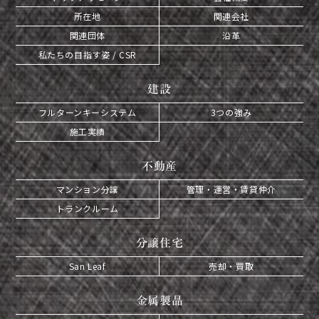
所在地
関連会社
関連団体
沿革
私たちの目指す姿 / CSR
建設
フルターンキーシステム
3つの強み
施工実績
不動産
マンション分譲
管理・運営・賃貸仲介
トランクルーム
分譲住宅
San Leaf
売却・買取
金属製品