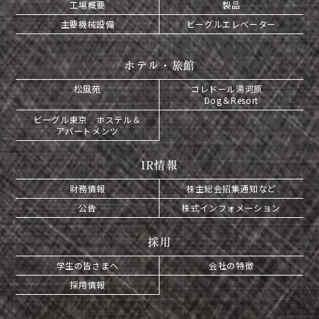
工場概要
製品
主要機械設備
ビーグルエレベーター
ホテル・旅館
松風苑
コレドール湯河原
Dog＆Resort
ビーグル東京 ホステル＆
アパートメンツ
IR情報
財務情報
株主総会招集通知など
公告
株式インフォメーション
採用
学生の皆さまへ
会社の特徴
採用情報