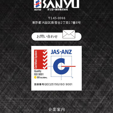
公告
株式インフォメーション
〒145-0066
東京都大田区南雪谷2丁目17番8号
学生の皆さまへ
会社の特徴
お問い合わせ
採用情報
建設部門の協力会社のみなさまへ
（請求書関係はコチラ）
金属製品部門(埼玉金属工場)
（請求書用紙ダウンロードはコチラ）
会社案内ダウンロード（PDF）
企業案内