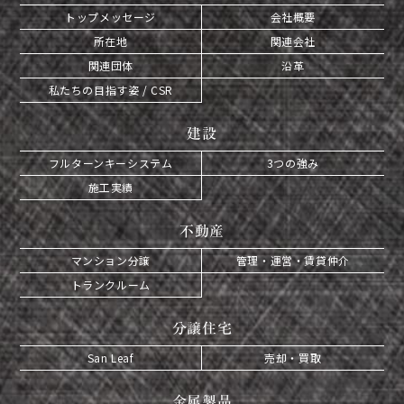
トップメッセージ
会社概要
所在地
関連会社
関連団体
沿革
私たちの目指す姿 / CSR
建設
フルターンキーシステム
3つの強み
施工実績
不動産
マンション分譲
管理・運営・賃貸仲介
トランクルーム
分譲住宅
San Leaf
売却・買取
金属製品