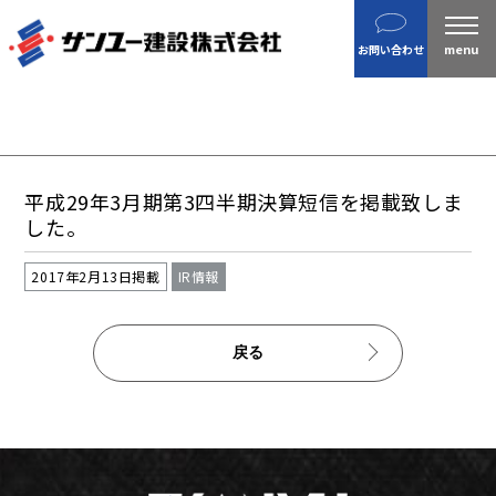
建設
お問い合わせ
不動産
分譲住宅
金属製品
ホテル・旅館
平成29年3月期第3四半期決算短信を掲載致しま
企業案内
した。
沿革
2017年2月13日掲載
IR情報
私たちの目指す姿 / CSR
ニュース
戻る
施工実績
IR情報
財務情報
株主総会招集通知など