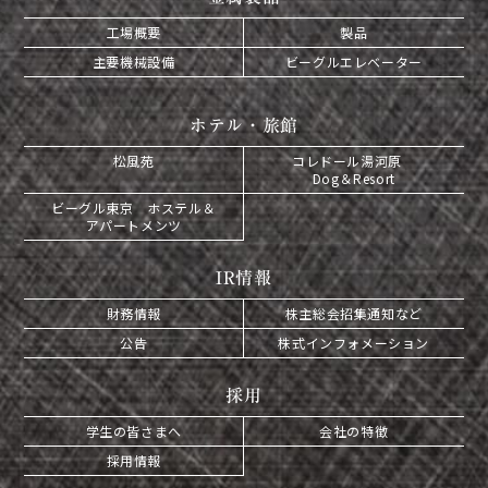
工場概要
製品
主要機械設備
ビーグルエレベーター
ホテル・旅館
松風苑
コレドール湯河原
Dog＆Resort
ビーグル東京 ホステル＆
アパートメンツ
IR情報
財務情報
株主総会招集通知など
公告
株式インフォメーション
採用
学生の皆さまへ
会社の特徴
採用情報