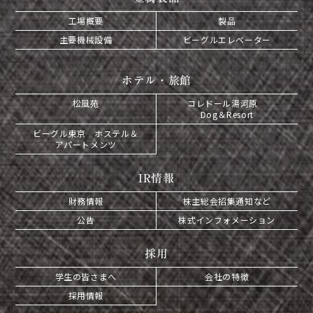
工場概要
製品
主要機械設備
ビーグルエレベーター
ホテル・旅館
松風苑
コレドール湯河原
Dog＆Resort
ビーグル東京 ホステル＆
アパートメンツ
IR情報
財務情報
株主総会招集通知など
公告
株式インフォメーション
採用
学生の皆さまへ
会社の特徴
採用情報