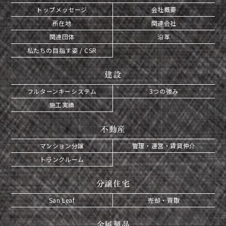
トップメッセージ
会社概要
所在地
関連会社
関連団体
沿革
私たちの目指す姿 / CSR
建設
フルターンキーシステム
3つの強み
施工実績
不動産
マンション分譲
管理・運営・賃貸仲介
トランクルーム
分譲住宅
San Leaf
売却・買取
金属製品