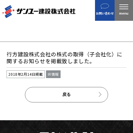
建設
お問い合わせ
不動産
分譲住宅
金属製品
ホテル・旅館
行方建設株式会社の株式の取得（子会社化）に
企業案内
関するお知らせを掲載致しました。
沿革
2018年2月14日掲載
IR情報
私たちの目指す姿 / CSR
ニュース
戻る
施工実績
IR情報
財務情報
株主総会招集通知など