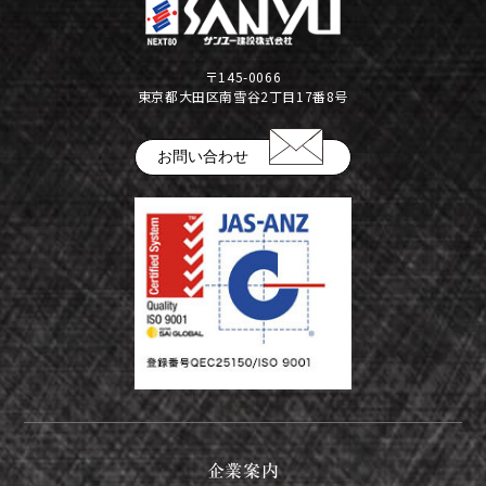
公告
株式インフォメーション
〒145-0066
東京都大田区南雪谷2丁目17番8号
学生の皆さまへ
会社の特徴
お問い合わせ
採用情報
建設部門の協力会社のみなさまへ
（請求書関係はコチラ）
金属製品部門(埼玉金属工場)
（請求書用紙ダウンロードはコチラ）
会社案内ダウンロード（PDF）
企業案内