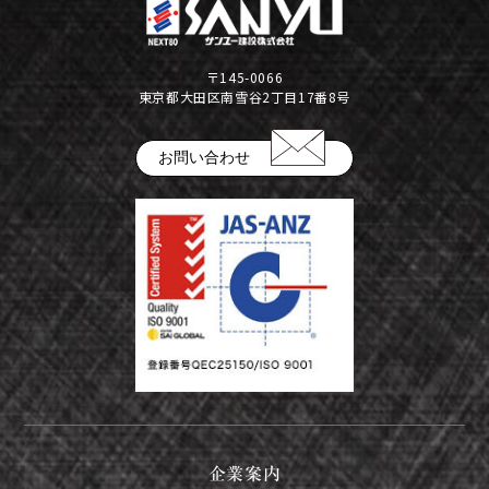
公告
株式インフォメーション
〒145-0066
東京都大田区南雪谷2丁目17番8号
学生の皆さまへ
会社の特徴
お問い合わせ
採用情報
建設部門の協力会社のみなさまへ
（請求書関係はコチラ）
金属製品部門(埼玉金属工場)
（請求書用紙ダウンロードはコチラ）
会社案内ダウンロード（PDF）
企業案内