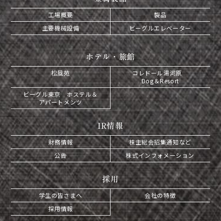
工場概要
製品
主要機械設備
ビーグルエレベーター
ホテル・旅館
松風苑
コレドール湯河原
Dog＆Resort
ビーグル東京 ホステル＆
アパートメンツ
IR情報
財務情報
株主総会招集通知など
公告
株式インフォメーション
採用
学生の皆さまへ
会社の特徴
採用情報