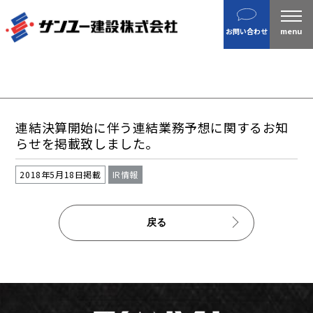
建設
お問い合わせ
不動産
分譲住宅
金属製品
ホテル・旅館
連結決算開始に伴う連結業務予想に関するお知
企業案内
らせを掲載致しました。
沿革
2018年5月18日掲載
IR情報
私たちの目指す姿 / CSR
ニュース
戻る
施工実績
IR情報
財務情報
株主総会招集通知など