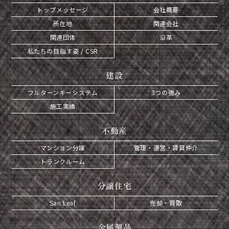
トップメッセージ
会社概要
所在地
関連会社
関連団体
沿革
私たちの目指す姿 / CSR
建設
フルターンキーシステム
3つの強み
施工実績
不動産
マンション分譲
管理・運営・賃貸仲介
トランクルーム
分譲住宅
San Leaf
売却・買取
金属製品