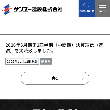
建設
お問い合わせ
不動産
分譲住宅
金属製品
ホテル・旅館
2026年3月期第2四半期（中間期）決算短信（連
企業案内
結）を掲載致しました。
沿革
2025年11月12日掲載
IR情報
私たちの目指す姿 / CSR
ニュース
戻る
施工実績
IR情報
財務情報
株主総会招集通知など