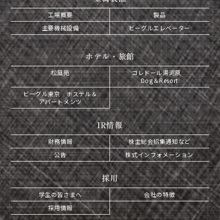
工場概要
製品
主要機械設備
ビーグルエレベーター
ホテル・旅館
松風苑
コレドール湯河原
Dog＆Resort
ビーグル東京 ホステル＆
アパートメンツ
IR情報
財務情報
株主総会招集通知など
公告
株式インフォメーション
採用
学生の皆さまへ
会社の特徴
採用情報