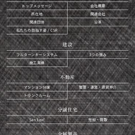
トップメッセージ
会社概要
所在地
関連会社
関連団体
沿革
私たちの目指す姿 / CSR
建設
フルターンキーシステム
3つの強み
施工実績
不動産
マンション分譲
管理・運営・賃貸仲介
トランクルーム
分譲住宅
San Leaf
売却・買取
金属製品