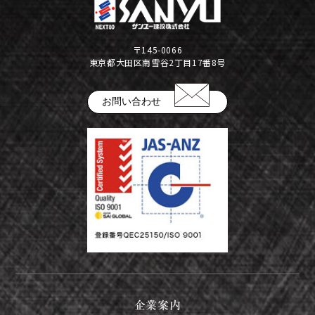
公告
株式インフォメーション
〒145-0066
東京都大田区南雪谷2丁目17番8号
学生の皆さまへ
会社の特徴
お問い合わせ
採用情報
建設部門の協力会社のみなさまへ
（請求書関係はコチラ）
金属製品部門(埼玉金属工場)
（請求書用紙ダウンロードはコチラ）
会社案内ダウンロード（PDF）
企業案内