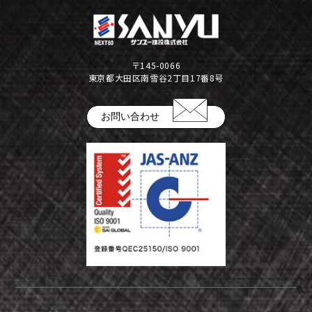
公告
株式インフォメーション
〒145-0066
学生の皆さまへ
東京都大田区南雪谷2丁目17番8号
会社の特徴
採用情報
お問い合わせ
建設部門の協力会社のみなさまへ
（請求書関係はコチラ）
金属製品部門(埼玉金属工場)
（請求書用紙ダウンロードはコチラ）
会社案内ダウンロード（PDF）