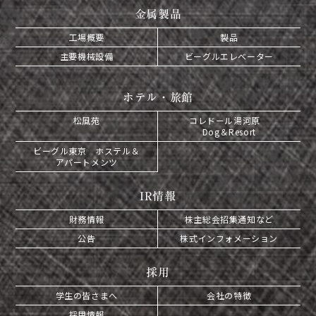
金属製品
工場概要
製品
主要機械設備
ビーグルエレベーター
ホテル・旅館
松風苑
コレドール湯河原
Dog＆Resort
ビーグル東京 ホステル＆
アパートメンツ
IR情報
財務情報
株主総会招集通知など
公告
株式インフォメーション
採用
学生の皆さまへ
会社の特徴
採用情報