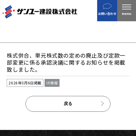
建設
お問い合わせ
不動産
分譲住宅
金属製品
ホテル・旅館
株式併合、単元株式数の定めの廃止及び定款一
企業案内
部変更に係る承認決議に関するお知らせを掲載
致しました。
沿革
私たちの目指す姿 / CSR
2026年3月6日掲載
IR情報
ニュース
施工実績
戻る
IR情報
財務情報
株主総会招集通知など