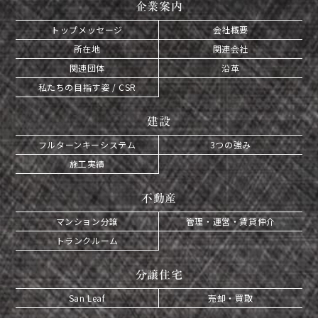
企業案内
トップメッセージ
会社概要
所在地
関連会社
関連団体
沿革
私たちの目指す姿 / CSR
建設
フルターンキーシステム
3つの強み
施工実績
不動産
マンション分譲
管理・運営・賃貸仲介
トランクルーム
分譲住宅
San Leaf
売却・買取