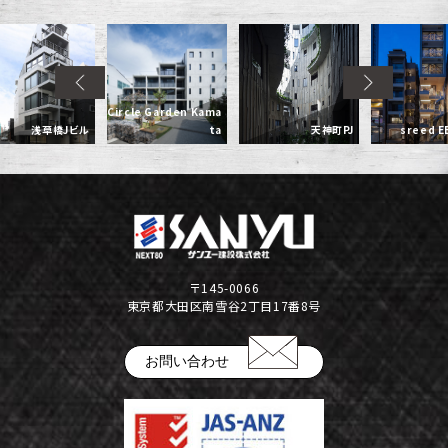
Circle Garden Kama
浅草橋Jビル
ta
天神町PJ
sreed EB
〒145-0066
東京都大田区南雪谷2丁目17番8号
お問い合わせ