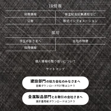
IR情報
財務情報
株主総会招集通知など
公告
株式インフォメーション
採用
学生の皆さまへ
会社の特徴
採用情報
個人情報の取り扱いについて
サイトマップ
建設部門
の協力会社のみなさまへ
各種ダウンロードPDF等はコチラ
金属製品部門
とお取引の会社さまへ
請求書用紙ダウンロードはコチラ