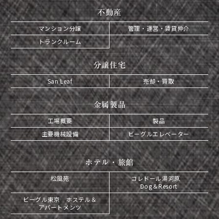
不動産
マンション分譲
管理・運営・賃貸仲介
トランクルーム
分譲住宅
San Leaf
売却・買取
金属製品
工場概要
製品
主要機械設備
ビーグルエレベーター
ホテル・旅館
松風苑
コレドール湯河原
Dog＆Resort
ビーグル東京 ホステル＆
アパートメンツ