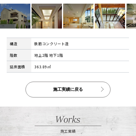
公告
株式インフォメーション
学生の皆さまへ
会社の特徴
構造
鉄筋コンクリート造
採用情報
階数
地上2階 地下1階
建設部門の協力会社のみなさまへ
延床面積
363.89㎡
（請求書関係はコチラ）
金属製品部門(埼玉金属工場)
（請求書用紙ダウンロードはコチラ）
施工実績に戻る
会社案内ダウンロード（PDF）
施工実績