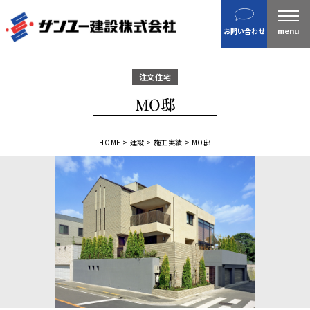
建設
お問い合わせ
不動産
分譲住宅
注文住宅
金属製品
MO邸
ホテル・旅館
企業案内
HOME
>
建設
>
施工実績
>
MO邸
沿革
私たちの目指す姿 / CSR
ニュース
施工実績
IR情報
財務情報
株主総会招集通知など