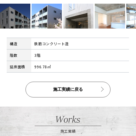
公告
株式インフォメーション
学生の皆さまへ
会社の特徴
構造
鉄筋コンクリート造
採用情報
階数
3階
建設部門の協力会社のみなさまへ
延床面積
996.78㎡
（請求書関係はコチラ）
金属製品部門(埼玉金属工場)
（請求書用紙ダウンロードはコチラ）
施工実績に戻る
会社案内ダウンロード（PDF）
施工実績