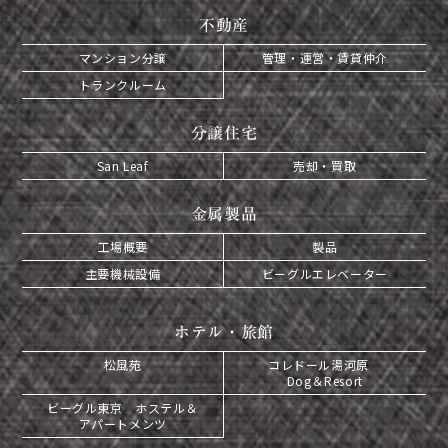
不動産
マンション分譲
管理・運営・賃貸仲介
トランクルーム
分譲住宅
San Leaf
売却・買取
金属製品
工場概要
製品
主要機械設備
ビーグルエレベーター
ホテル・旅館
松風苑
コレドール湯河原
Dog＆Resort
ビーグル東京 ホステル＆
アパートメンツ