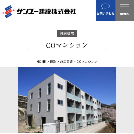
建設
お問い合わせ
不動産
分譲住宅
共同住宅
金属製品
COマンション
ホテル・旅館
企業案内
HOME
>
建設
>
施工実績
>
COマンション
沿革
私たちの目指す姿 / CSR
ニュース
施工実績
IR情報
財務情報
株主総会招集通知など