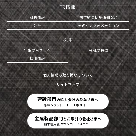
IR情報
財務情報
株主総会招集通知など
公告
株式インフォメーション
採用
学生の皆さまへ
会社の特徴
採用情報
個人情報の取り扱いについて
サイトマップ
建設部門
の協力会社のみなさまへ
各種ダウンロードPDF等はコチラ
金属製品部門
とお取引の会社さまへ
請求書用紙ダウンロードはコチラ