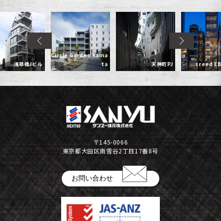
Circle Garden Kama
浅草橋Jビル
ta
天神町PJ
sreed EB
〒145-0066
東京都大田区南雪谷2丁目17番8号
お問い合わせ