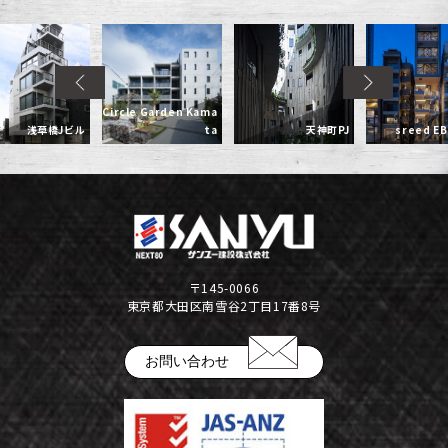
Circle Garden Kama
浅草橋Jビル
ta
天神町PJ
sreed EB
〒145-0066
東京都大田区南雪谷2丁目17番8号
お問い合わせ