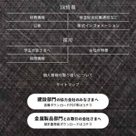
IR情報
財務情報
株主総会招集通知など
公告
株式インフォメーション
採用
学生の皆さまへ
会社の特徴
採用情報
個人情報の取り扱いについて
サイトマップ
建設部門
の協力会社のみなさまへ
各種ダウンロードPDF等はコチラ
金属製品部門
とお取引の会社さまへ
請求書用紙ダウンロードはコチラ