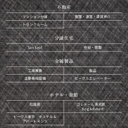
不動産
マンション分譲
管理・運営・賃貸仲介
トランクルーム
分譲住宅
San Leaf
売却・買取
金属製品
工場概要
製品
主要機械設備
ビーグルエレベーター
ホテル・旅館
松風苑
コレドール湯河原
Dog＆Resort
ビーグル東京 ホステル＆
アパートメンツ