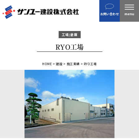
建設
お問い合わせ
不動産
分譲住宅
工場/倉庫
金属製品
RYO工場
ホテル・旅館
企業案内
HOME
>
建設
>
施工実績
>
RYO工場
沿革
私たちの目指す姿 / CSR
ニュース
施工実績
IR情報
財務情報
株主総会招集通知など