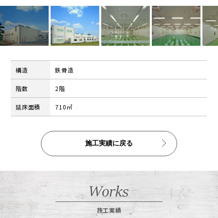
公告
株式インフォメーション
学生の皆さまへ
会社の特徴
構造
鉄骨造
採用情報
階数
2階
建設部門の協力会社のみなさまへ
延床面積
710㎡
（請求書関係はコチラ）
金属製品部門(埼玉金属工場)
（請求書用紙ダウンロードはコチラ）
施工実績に戻る
会社案内ダウンロード（PDF）
施工実績