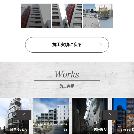
公告
株式インフォメーション
学生の皆さまへ
会社の特徴
施工実績に戻る
採用情報
建設部門の協力会社のみなさまへ
（請求書関係はコチラ）
金属製品部門(埼玉金属工場)
（請求書用紙ダウンロードはコチラ）
施工実績
会社案内ダウンロード（PDF）
Circle Garden Kama
浅草橋Jビル
ta
天神町PJ
sreed EB