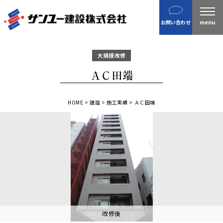
建設
お問い合わせ
不動産
分譲住宅
大規模改修
金属製品
ＡＣ田端
ホテル・旅館
企業案内
HOME
>
建設
>
施工実績
>
ＡＣ田端
沿革
私たちの目指す姿 / CSR
ニュース
施工実績
IR情報
財務情報
改修後
株主総会招集通知など