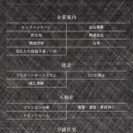
企業案内
トップメッセージ
会社概要
所在地
関連会社
関連団体
沿革
私たちの目指す姿 / CSR
建設
フルターンキーシステム
3つの強み
施工実績
不動産
マンション分譲
管理・運営・賃貸仲介
トランクルーム
分譲住宅