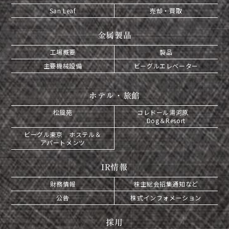
San Leaf
売却・買取
金属製品
工場概要
製品
主要機械設備
ビーグルエレベーター
ホテル・旅館
松風苑
コレドール湯河原
Dog＆Resort
ビーグル東京 ホステル＆
アパートメンツ
IR情報
財務情報
株主総会招集通知など
公告
株式インフォメーション
採用