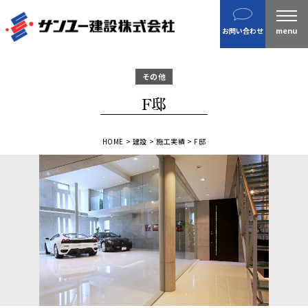
建設
お問い合わせ
不動産
分譲住宅
その他
金属製品
F邸
ホテル・旅館
企業案内
HOME
>
建設
>
施工実績
>
F邸
沿革
私たちの目指す姿 / CSR
ニュース
施工実績
IR情報
財務情報
株主総会招集通知など