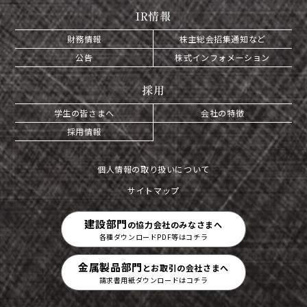
IR情報
財務情報
株主総会招集通知など
公告
株式インフォメーション
採用
学生の皆さまへ
会社の特徴
採用情報
個人情報の取り扱いについて
サイトマップ
建設部門
の協力会社のみなさまへ
各種ダウンロードPDF等はコチラ
金属製品部門
とお取引の会社さまへ
請求書用紙ダウンロードはコチラ