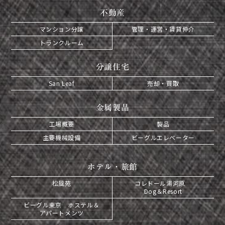
不動産
マンション分譲
管理・運営・賃貸仲介
トランクルーム
分譲住宅
San Leaf
売却・買取
金属製品
工場概要
製品
主要機械設備
ビーグルエレベーター
ホテル・旅館
松風苑
コレドール湯河原
Dog＆Resort
ビーグル東京 ホステル＆
アパートメンツ