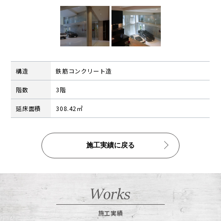
公告
株式インフォメーション
学生の皆さまへ
会社の特徴
構造
鉄筋コンクリート造
採用情報
階数
3階
建設部門の協力会社のみなさまへ
延床面積
308.42㎡
（請求書関係はコチラ）
金属製品部門(埼玉金属工場)
（請求書用紙ダウンロードはコチラ）
施工実績に戻る
会社案内ダウンロード（PDF）
施工実績