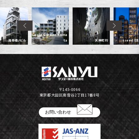
Circle Garden Kama
浅草橋Jビル
ta
天神町PJ
sreed EB
〒145-0066
東京都大田区南雪谷2丁目17番8号
お問い合わせ