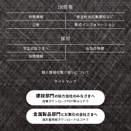
IR情報
財務情報
株主総会招集通知など
公告
株式インフォメーション
採用
学生の皆さまへ
会社の特徴
採用情報
個人情報の取り扱いについて
サイトマップ
建設部門
の協力会社のみなさまへ
各種ダウンロードPDF等はコチラ
金属製品部門
とお取引の会社さまへ
請求書用紙ダウンロードはコチラ