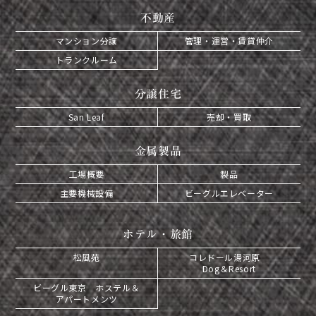
不動産
マンション分譲
管理・運営・賃貸仲介
トランクルーム
分譲住宅
San Leaf
売却・買取
金属製品
工場概要
製品
主要機械設備
ビーグルエレベーター
ホテル・旅館
松風苑
コレドール湯河原
Dog＆Resort
ビーグル東京 ホステル＆
アパートメンツ