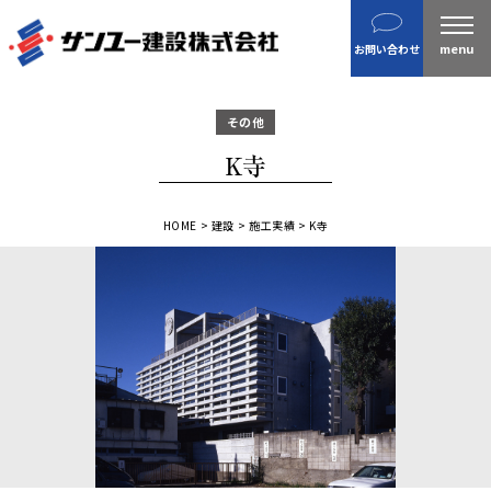
建設
お問い合わせ
不動産
分譲住宅
その他
金属製品
K寺
ホテル・旅館
企業案内
HOME
>
建設
>
施工実績
>
K寺
沿革
私たちの目指す姿 / CSR
ニュース
施工実績
IR情報
財務情報
株主総会招集通知など