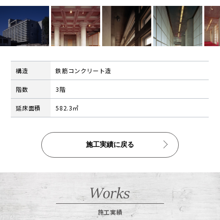
公告
株式インフォメーション
学生の皆さまへ
会社の特徴
構造
鉄筋コンクリート造
採用情報
階数
3階
建設部門の協力会社のみなさまへ
延床面積
582.3㎡
（請求書関係はコチラ）
金属製品部門(埼玉金属工場)
（請求書用紙ダウンロードはコチラ）
施工実績に戻る
会社案内ダウンロード（PDF）
施工実績