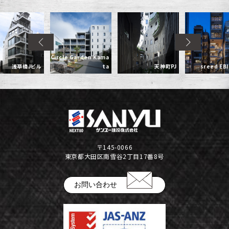
Circle Garden Kama
浅草橋Jビル
ta
天神町PJ
sreed EB
〒145-0066
東京都大田区南雪谷2丁目17番8号
お問い合わせ