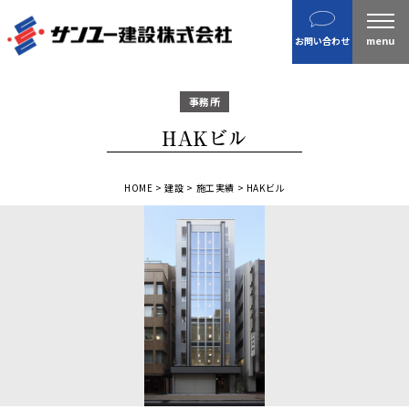
建設
お問い合わせ
不動産
分譲住宅
事務所
金属製品
HAKビル
ホテル・旅館
企業案内
HOME
>
建設
>
施工実績
>
HAKビル
沿革
私たちの目指す姿 / CSR
ニュース
施工実績
IR情報
財務情報
株主総会招集通知など