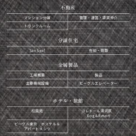
不動産
マンション分譲
管理・運営・賃貸仲介
トランクルーム
分譲住宅
San Leaf
売却・買取
金属製品
工場概要
製品
主要機械設備
ビーグルエレベーター
ホテル・旅館
松風苑
コレドール湯河原
Dog＆Resort
ビーグル東京 ホステル＆
アパートメンツ