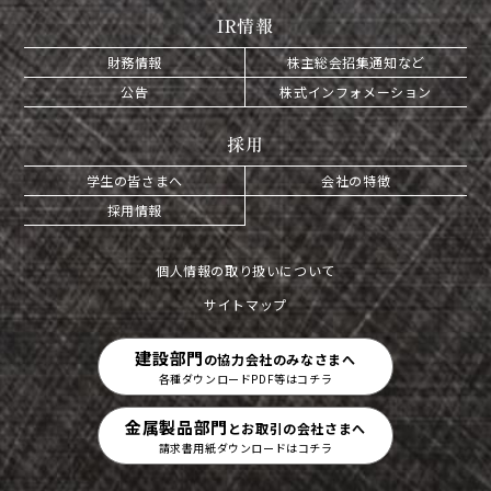
IR情報
財務情報
株主総会招集通知など
公告
株式インフォメーション
採用
学生の皆さまへ
会社の特徴
採用情報
個人情報の取り扱いについて
サイトマップ
建設部門
の協力会社のみなさまへ
各種ダウンロードPDF等はコチラ
金属製品部門
とお取引の会社さまへ
請求書用紙ダウンロードはコチラ