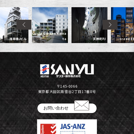
Circle Garden Kama
浅草橋Jビル
ta
天神町PJ
sreed EB
〒145-0066
東京都大田区南雪谷2丁目17番8号
お問い合わせ