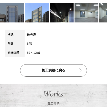
公告
株式インフォメーション
学生の皆さまへ
会社の特徴
構造
鉄骨造
採用情報
階数
8階
建設部門の協力会社のみなさまへ
延床面積
514.12㎡
（請求書関係はコチラ）
金属製品部門(埼玉金属工場)
（請求書用紙ダウンロードはコチラ）
施工実績に戻る
会社案内ダウンロード（PDF）
施工実績