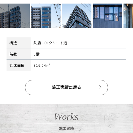
公告
株式インフォメーション
学生の皆さまへ
会社の特徴
構造
鉄筋コンクリート造
採用情報
階数
9階
建設部門の協力会社のみなさまへ
延床面積
816.04㎡
（請求書関係はコチラ）
金属製品部門(埼玉金属工場)
（請求書用紙ダウンロードはコチラ）
施工実績に戻る
会社案内ダウンロード（PDF）
施工実績