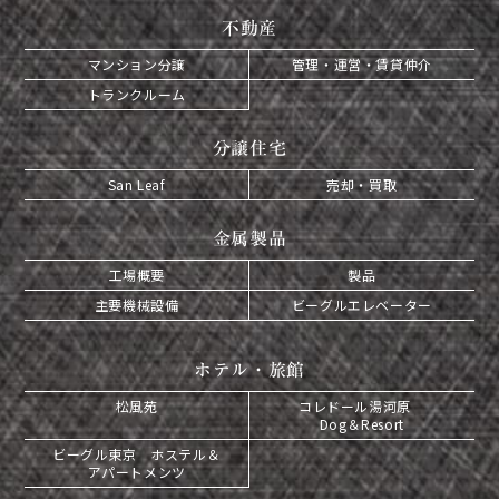
不動産
マンション分譲
管理・運営・賃貸仲介
トランクルーム
分譲住宅
San Leaf
売却・買取
金属製品
工場概要
製品
主要機械設備
ビーグルエレベーター
ホテル・旅館
松風苑
コレドール湯河原
Dog＆Resort
ビーグル東京 ホステル＆
アパートメンツ