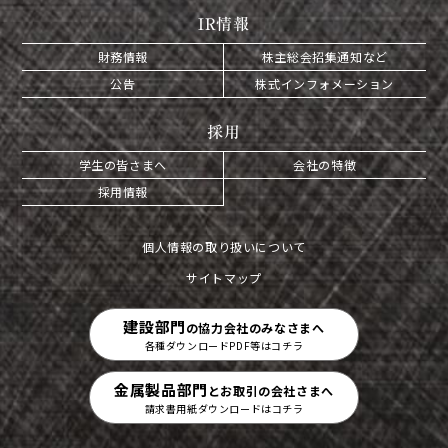
IR情報
財務情報
株主総会招集通知など
公告
株式インフォメーション
採用
学生の皆さまへ
会社の特徴
採用情報
個人情報の取り扱いについて
サイトマップ
建設部門
の協力会社のみなさまへ
各種ダウンロードPDF等はコチラ
金属製品部門
とお取引の会社さまへ
請求書用紙ダウンロードはコチラ