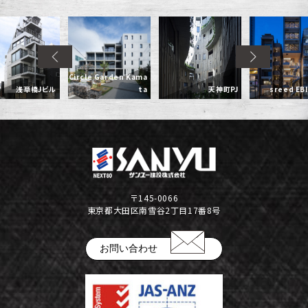
Circle Garden Kama
浅草橋Jビル
ta
天神町PJ
sreed EB
〒145-0066
東京都大田区南雪谷2丁目17番8号
お問い合わせ