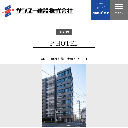
建設
お問い合わせ
不動産
分譲住宅
その他
金属製品
P HOTEL
ホテル・旅館
企業案内
HOME
>
建設
>
施工実績
>
P HOTEL
沿革
私たちの目指す姿 / CSR
ニュース
施工実績
IR情報
財務情報
株主総会招集通知など