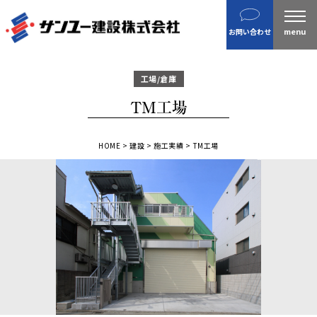
建設
お問い合わせ
不動産
分譲住宅
工場/倉庫
金属製品
TM工場
ホテル・旅館
企業案内
HOME
>
建設
>
施工実績
>
TM工場
沿革
私たちの目指す姿 / CSR
ニュース
施工実績
IR情報
財務情報
株主総会招集通知など