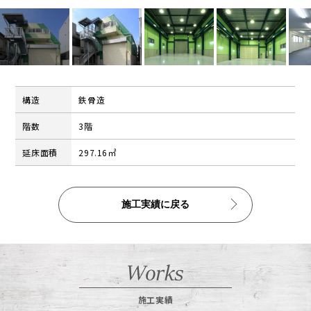
公告
株式インフォメーション
学生の皆さまへ
会社の特徴
構造
鉄骨造
採用情報
階数
3階
建設部門の協力会社のみなさまへ
延床面積
297.16㎡
（請求書関係はコチラ）
金属製品部門(埼玉金属工場)
（請求書用紙ダウンロードはコチラ）
施工実績に戻る
会社案内ダウンロード（PDF）
施工実績