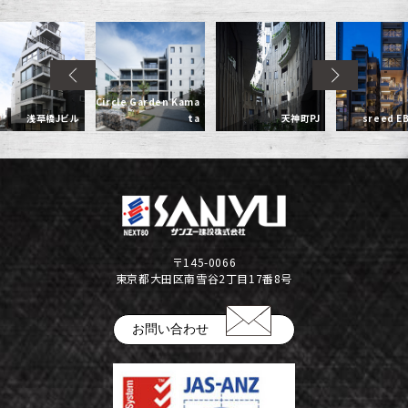
Circle Garden Kama
浅草橋Jビル
ta
天神町PJ
sreed EB
〒145-0066
東京都大田区南雪谷2丁目17番8号
お問い合わせ