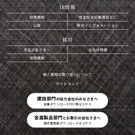
IR情報
財務情報
株主総会招集通知など
公告
株式インフォメーション
採用
学生の皆さまへ
会社の特徴
採用情報
個人情報の取り扱いについて
サイトマップ
建設部門
の協力会社のみなさまへ
各種ダウンロードPDF等はコチラ
金属製品部門
とお取引の会社さまへ
請求書用紙ダウンロードはコチラ