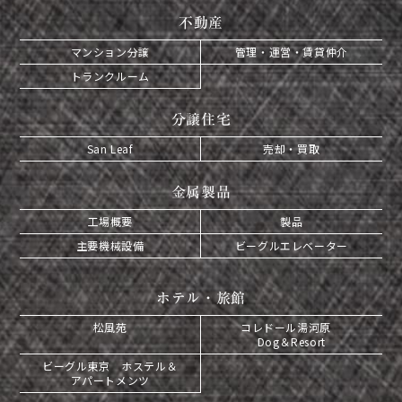
不動産
マンション分譲
管理・運営・賃貸仲介
トランクルーム
分譲住宅
San Leaf
売却・買取
金属製品
工場概要
製品
主要機械設備
ビーグルエレベーター
ホテル・旅館
松風苑
コレドール湯河原
Dog＆Resort
ビーグル東京 ホステル＆
アパートメンツ